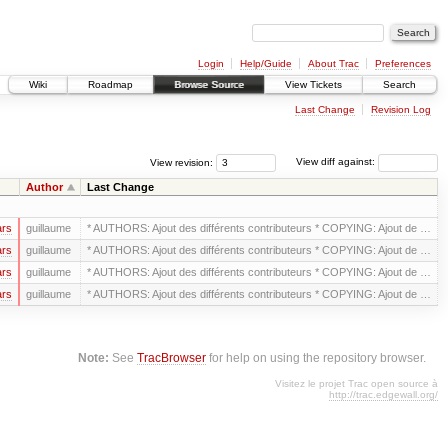
Login
Help/Guide
About Trac
Preferences
Wiki
Roadmap
Browse Source
View Tickets
Search
Last Change
Revision Log
View revision:
View diff against:
Author
Last Change
ars
guillaume
* AUTHORS: Ajout des différents contributeurs * COPYING: Ajout de …
ars
guillaume
* AUTHORS: Ajout des différents contributeurs * COPYING: Ajout de …
ars
guillaume
* AUTHORS: Ajout des différents contributeurs * COPYING: Ajout de …
ars
guillaume
* AUTHORS: Ajout des différents contributeurs * COPYING: Ajout de …
Note:
See
TracBrowser
for help on using the repository browser.
Visitez le projet Trac open source à
http://trac.edgewall.org/