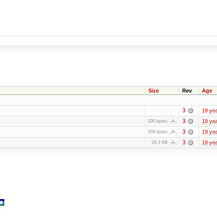
Size
Rev
Age
3
19 ye
3
19 ye
100 bytes
3
19 ye
209 bytes
3
19 ye
34.3 KB