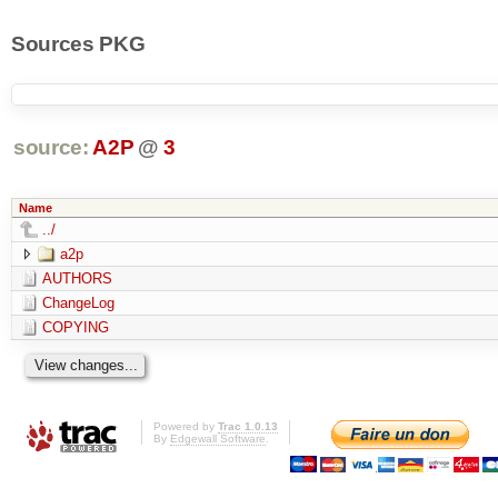
Sources PKG
source:
A2P
@
3
Name
../
a2p
AUTHORS
ChangeLog
COPYING
Powered by
Trac 1.0.13
By
Edgewall Software
.