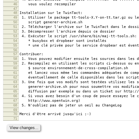
46
vous voulez recompiler
47
48
Installation sur le TwinTact:
49
1. Utiliser le package tt-tools-X.Y-on-tt.tar.gz ou le
50
script generer-archive.sh
51
2. Télécharger l'archive sur le TwinTact dans le dossi
52
3. Décompresser l'archive depuis ce dossier
53
4. Exécuter le script /usr/share/bin/maj-tt-tools.sh:
54
* busybox et dropbear sont installés
55
* une clé privée pour le service dropbear est évent
56
57
Contribuer:
58
1. Vous pouvez modifier ensuite les sources dans les d
59
2. Recompilez en utilisant les scripts ci-dessus ou en
60
$ source environnement-de-cross-compilation.sh
61
et lancez vous même les commandes adéquates de compi
62
éventuellement de celle disponibles dans les scripts
63
3. Une fois que vos modifs sont testées utilisez les s
64
generer-archive.sh pour nous soumettre vos modificat
65
diffusion par exemple ou dans un ticket sur http://
66
4. Si vous avez besoin d'un coup de pouce essayez le c
67
http://www.opentwin.org)
68
5. N'oubliez pas de jeter un oeil au ChangeLog
69
70
Merci d'être arrivé jusqu'ici ;-)
71