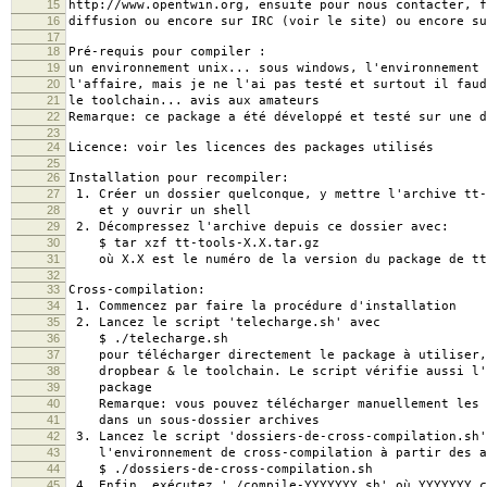
15
http://www.opentwin.org, ensuite pour nous contacter, f
16
diffusion ou encore sur IRC (voir le site) ou encore su
17
18
Pré-requis pour compiler :
19
un environnement unix... sous windows, l'environnement 
20
l'affaire, mais je ne l'ai pas testé et surtout il faud
21
le toolchain... avis aux amateurs
22
Remarque: ce package a été développé et testé sur une 
23
24
Licence: voir les licences des packages utilisés
25
26
Installation pour recompiler:
27
1. Créer un dossier quelconque, y mettre l'archive tt-
28
et y ouvrir un shell
29
2. Décompressez l'archive depuis ce dossier avec:
30
$ tar xzf tt-tools-X.X.tar.gz
31
où X.X est le numéro de la version du package de tt
32
33
Cross-compilation:
34
1. Commencez par faire la procédure d'installation
35
2. Lancez le script 'telecharge.sh' avec
36
$ ./telecharge.sh
37
pour télécharger directement le package à utiliser, 
38
dropbear & le toolchain. Le script vérifie aussi l'
39
package
40
Remarque: vous pouvez télécharger manuellement les p
41
dans un sous-dossier archives
42
3. Lancez le script 'dossiers-de-cross-compilation.sh'
43
l'environnement de cross-compilation à partir des ar
44
$ ./dossiers-de-cross-compilation.sh
45
4. Enfin, exécutez './compile-YYYYYYY.sh' où YYYYYYY c