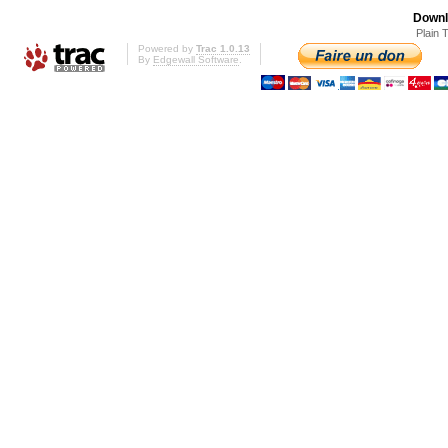
Downl
Plain 
Powered by
Trac 1.0.13
By
Edgewall Software
.