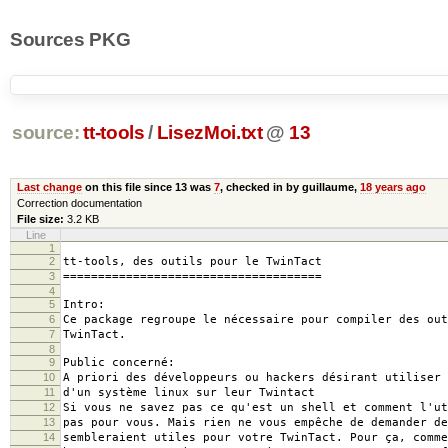
Sources PKG
source:
tt-tools
/
LisezMoi.txt
@
13
Last change
on this file since 13 was
7
, checked in by guillaume,
18 years ago
Correction documentation
File size:
3.2 KB
Line
1
2
tt-tools, des outils pour le TwinTact
3
=====================================
4
5
Intro:
6
Ce package regroupe le nécessaire pour compiler des out
7
TwinTact.
8
9
Public concerné:
10
A priori des développeurs ou hackers désirant utiliser 
11
d'un système linux sur leur Twintact
12
Si vous ne savez pas ce qu'est un shell et comment l'ut
13
pas pour vous. Mais rien ne vous empêche de demander de
14
sembleraient utiles pour votre TwinTact. Pour ça, comme