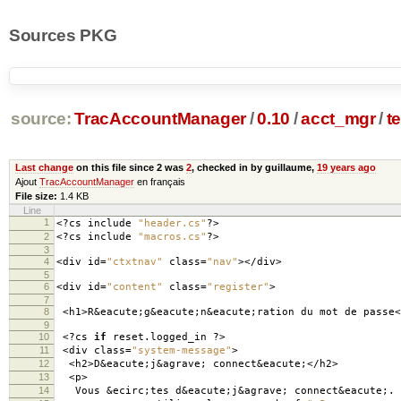
Sources PKG
source:
TracAccountManager
/
0.10
/
acct_mgr
/
t
Last change
on this file since 2 was
2
, checked in by guillaume,
19 years ago
Ajout
TracAccountManager
en français
File size:
1.4 KB
Line
1
<?
cs include
"header.cs"
?>
2
<?
cs include
"macros.cs"
?>
3
4
<
div id
=
"ctxtnav"
class
=
"nav"
></
div
>
5
6
<
div id
=
"content"
class
=
"register"
>
7
8
<
h1
>
R
&
eacute
;
g
&
eacute
;
n
&
eacute
;
ration du mot de passe
<
9
10
<?
cs
if
reset
.
logged_in
?>
11
<
div class
=
"system-message"
>
12
<
h2
>
D
&
eacute
;
j
&
agrave
;
connect
&
eacute
;</
h2
>
13
<
p
>
14
Vous
&
ecirc
;
tes d
&
eacute
;
j
&
agrave
;
connect
&
eacute
;.