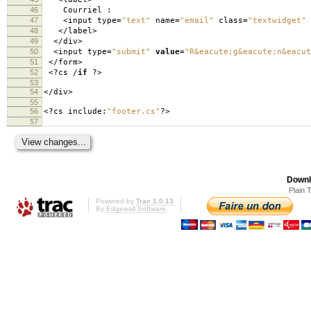
46
Courriel
:
47
<
input type
=
"text"
name
=
"email"
class
=
"textwidget"
48
</
label
>
49
</
div
>
50
<
input type
=
"submit"
value
=
"R&eacute;g&eacute;n&eacut
51
</
form
>
52
<?
cs
/
if
?>
53
54
</
div
>
55
56
<?
cs include
:
"footer.cs"
?>
57
Downl
Plain 
Powered by
Trac 1.0.13
By
Edgewall Software
.