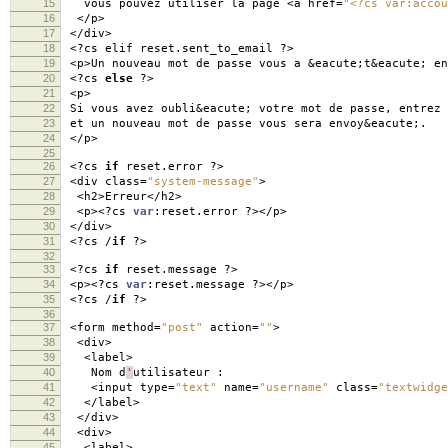
15
vous pouvez utiliser la page
<
a href
=
"<?cs var:acco
16
</
p
>
17
</
div
>
18
<?
cs elif reset
.
sent_to_email
?>
19
<
p
>
Un nouveau mot de passe vous a
&
eacute
;
t
&
eacute
;
en
20
<?
cs
else
?>
21
<
p
>
22
Si vous avez oubli
&
eacute
;
votre mot de passe
,
entrez 
23
et un nouveau mot de passe vous sera envoy
&
eacute
;.
24
</
p
>
25
26
<?
cs
if
reset
.
error
?>
27
<
div class
=
"system-message"
>
28
<
h2
>
Erreur
</
h2
>
29
<
p
><?
cs
var
:
reset
.
error
?></
p
>
30
</
div
>
31
<?
cs
/
if
?>
32
33
<?
cs
if
reset
.
message
?>
34
<
p
><?
cs
var
:
reset
.
message
?></
p
>
35
<?
cs
/
if
?>
36
37
<
form method
=
"post"
action
=
""
>
38
<
div
>
39
<
label
>
40
Nom d
'
utilisateur
:
41
<
input type
=
"text"
name
=
"username"
class
=
"textwidge
42
</
label
>
43
</
div
>
44
<
div
>
45
<
label
>